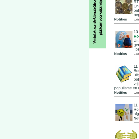
RTL
On
onl
be
Notities
Le
13
Ro
Uit
gem
lib
Notities
Le
11
Beg
uit
pol
vri
populisme en 
Notities
Le
11
Ron
af
Not