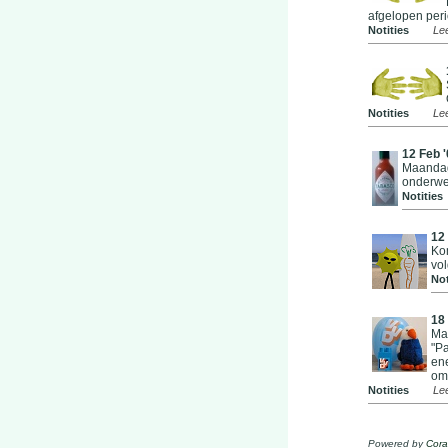
afgelopen peri
Notities
Le
Notities
Le
12 Feb '
Maandag
onderwe
Notities
12 
Ko
vo
Not
18
Mar
"Pa
en
om
Notities
Le
Powered by
Cora