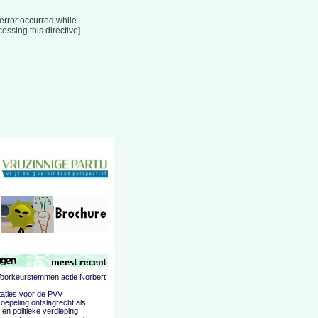
 error occurred while
essing this directive]
oorkeurstemmen actie Norbert
itaties voor de PVV
oepeling ontslagrecht als
g en politieke verdieping