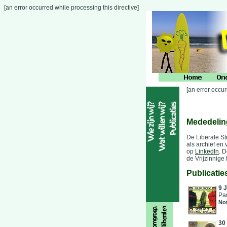
[an error occurred while processing this directive]
[an error occur
Mededelin
De Liberale St
als archief en
op
LinkedIn
. 
de Vrijzinnige 
Publicatie
9 J
Pau
Not
30