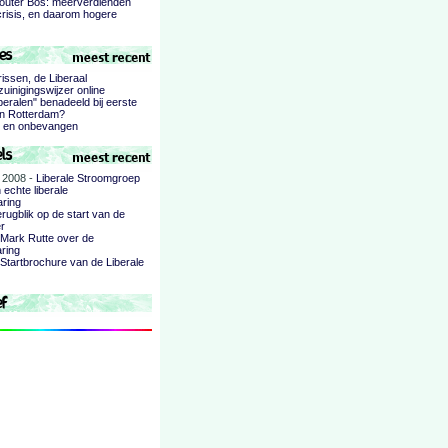
uter Bos: meerverdienden
crisis, en daarom hogere
rissen, de Liberaal
uinigingswijzer online
beralen" benadeeld bij eerste
gen Rotterdam?
 en onbevangen
 2008 -
Liberale Stroomgroep
echte liberale
aring
rugblik op de start van de
r
Mark Rutte over de
aring
Startbrochure van de Liberale