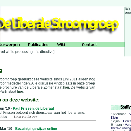
[an
proc
red while processing this directive]
g
roomgroep gebruikt deze website sinds juni 2011 alleen nog
 voor mededelingen. Alle discussie vindt plaats in onze groep
De brochure van de Liberale Zomer staat
hier
. De website van
Partij staat
hier
.
s op deze website:
un '10 -
Paul Frissen, de Liberaal
l Frissen betoont zich dienstbaar aan het liberalisme.
16 februari -
V
ities
Lees verder >>>
Klein
12 juni -
Felic
9 maart -
Vers
liberale uitwe
 Mar '10 -
Bezuinigingswijzer online