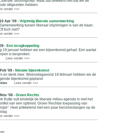
Liberale Stroomgroep. Maar dat betekent niet dat we de
ode stilgezeten hebben.
es verder >>>
10 Apr '09 -
Vrijzinnig liberale samenwerking
Samenwerking tussen liberaal vrijzinnigen is van de baan.
Of toch niet?
es verder >>>
09 -
Een terugkoppeling
 19 januari hebben we een bijeenkomst gehad. Een aantal
rpen is besproken.
Lees verder >>>
Feb '09 -
Nieuwe bijeenkomst
m en denk mee. Woensdagavond 18 februari hebben we de
lgende bijenkomst gepland.
ities
Lees verder >>>
 Nov '08 -
Groen Rechts
k Rutte vult eindelijk de liberale milieu-agenda in met het
mflet van een optimist: Groen Rechtse toepassing van
ergie". Heel prikkelend met een paar benzineslangen op de
slag.
es verder >>>
nto