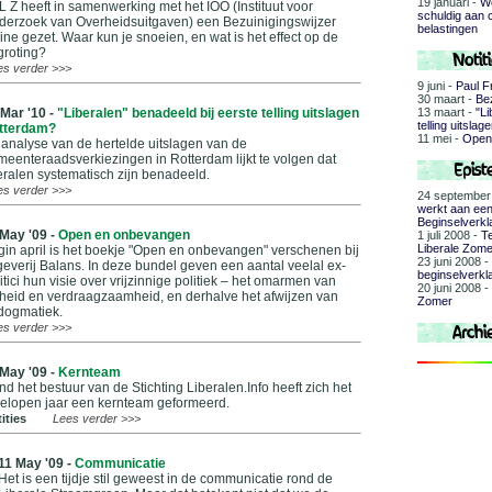
19 januari -
Wo
 Z heeft in samenwerking met het IOO (Instituut voor
schuldig aan 
derzoek van Overheidsuitgaven) een Bezuinigingswijzer
belastingen
ine gezet. Waar kun je snoeien, en wat is het effect op de
groting?
es verder >>>
9 juni -
Paul F
30 maart -
Bez
13 maart -
"Li
 Mar '10 -
"Liberalen" benadeeld bij eerste telling uitslagen
telling uitsla
tterdam?
11 mei -
Open
 analyse van de hertelde uitslagen van de
eenteraadsverkiezingen in Rotterdam lijkt te volgen dat
eralen systematisch zijn benadeeld.
es verder >>>
24 september
werkt aan een 
Beginselverkl
 May '09 -
Open en onbevangen
1 juli 2008 -
Te
Liberale Zome
in april is het boekje "Open en onbevangen" verschenen bij
23 juni 2008 -
geverij Balans. In deze bundel geven een aantal veelal ex-
beginselverkl
itici hun visie over vrijzinnige politiek – het omarmen van
20 juni 2008 -
jheid en verdraagzaamheid, en derhalve het afwijzen van
Zomer
dogmatiek.
es verder >>>
 May '09 -
Kernteam
d het bestuur van de Stichting Liberalen.Info heeft zich het
gelopen jaar een kernteam geformeerd.
ities
Lees verder >>>
11 May '09 -
Communicatie
Het is een tijdje stil geweest in de communicatie rond de